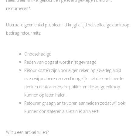
Heeft u een artikel gekocht en geleverd gekregen die u wilt
retourneren?
Uiteraard geen enkel probleem. U krijgt altijd het volledige aankoop
bedrag retour mits:
Onbeschadigd
Reden van opgaaf wordt niet gevraagd.
Retour kosten zijn voor eigen rekening. Overleg altijd
even wij proberen zo veel mogelijk met de klant mee te
denken denk aan zware pakketten die wij goedkoop
kunnen op laten halen.
Retouren graag van te voren aanmelden zodat wij ook
kunnen constateren als iets niet arriveert.
Wilt u een artikel ruilen?