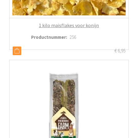
1 kilo maisflakes voor konijn
Productnummer
:
256
€
6,95