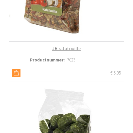
JR ratatouille
Productnummer
:
7023
€
5,95