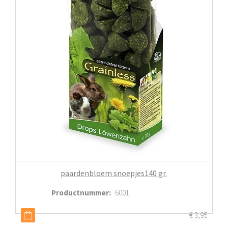
paardenbloem snoepjes140 gr.
Productnummer
:
6001
€
3,95