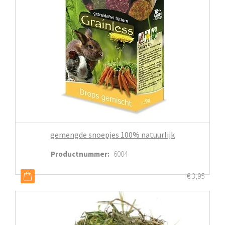
gemengde snoepjes 100% natuurlijk
Productnummer
:
6004
€
3,95