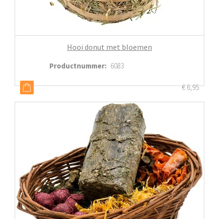
Hooi donut met bloemen
Productnummer
:
6083
€
6,95