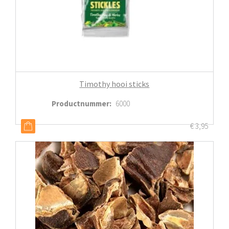
Timothy hooi sticks
Productnummer
:
6000
€
3,95