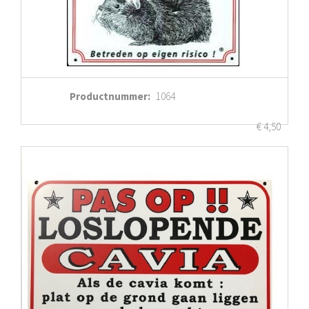
Productnummer
:
1064
€
4,50