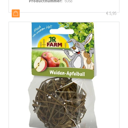
Productnummer
:
6068
€
5,95