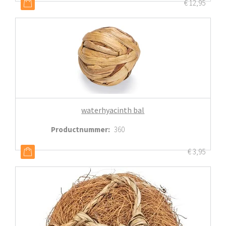
€
12,95
waterhyacinth bal
Productnummer
:
360
€
3,95