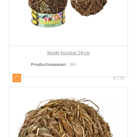
Weide hooibal 14 cm
Productnummer
:
386
€
7,95