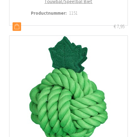
Touwbal/Speelbal Biet
Productnummer
:
1151
€
7,95