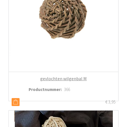
gevlochten wilgenbal M
Productnummer
:
366
€
3,95