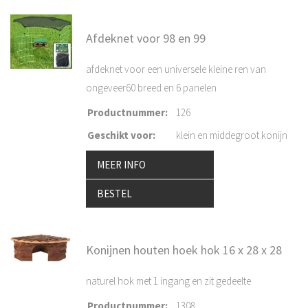
Afdeknet voor 98 en 99
afdeknet voor een universele kleine ren van
ongeveer60 breed en 6 panelen
Productnummer
:
126
Geschikt voor
:
klein en middegroot konijn
MEER INFO
BESTEL
Konijnen houten hoek hok 16 x 28 x 28
naturel hok met 1 ingang en zit gedeelte
Productnummer
:
1308