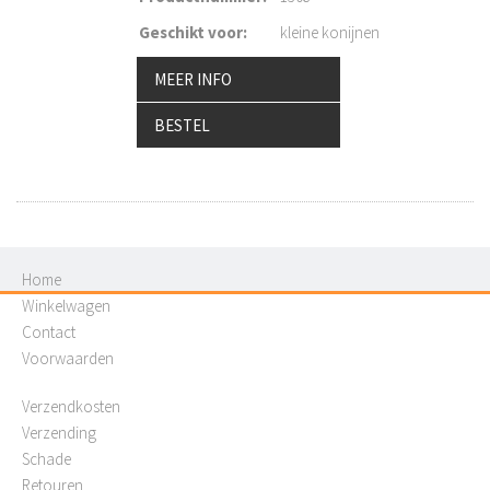
Geschikt voor
:
kleine konijnen
MEER INFO
BESTEL
Home
Winkelwagen
Contact
Voorwaarden
Verzendkosten
Verzending
Schade
Retouren