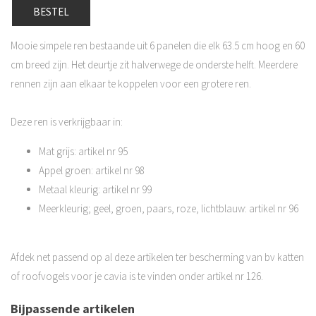
BESTEL
Mooie simpele ren bestaande uit 6 panelen die elk 63.5 cm hoog en 60
cm breed zijn. Het deurtje zit halverwege de onderste helft. Meerdere
rennen zijn aan elkaar te koppelen voor een grotere ren.
Deze ren is verkrijgbaar in:
Mat grijs: artikel nr 95
Appel groen: artikel nr 98
Metaal kleurig: artikel nr 99
Meerkleurig; geel, groen, paars, roze, lichtblauw: artikel nr 96
Afdek net passend op al deze artikelen ter bescherming van bv katten
of roofvogels voor je cavia is te vinden onder artikel nr 126.
Bijpassende artikelen