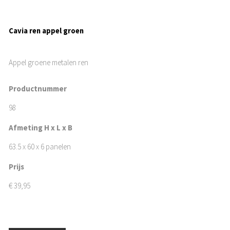
Cavia ren appel groen
Appel groene metalen ren
Productnummer
98
Afmeting H x L x B
63.5 x 60 x 6 panelen
Prijs
€
39,95