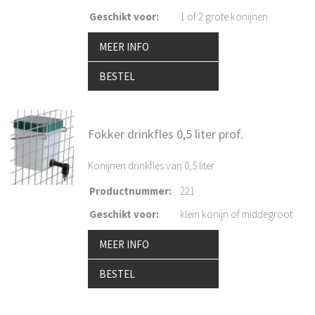
Geschikt voor
:
1 of 2 grote konijnen
MEER INFO
BESTEL
Fokker drinkfles 0,5 liter prof.
Konijnen drinkfles van 0,5 liter
Productnummer
:
221
Geschikt voor
:
klein konijn of middegroot
MEER INFO
BESTEL