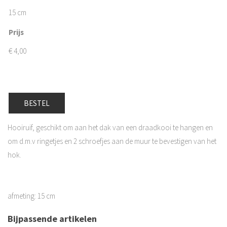
15 cm
Prijs
€
4,00
BESTEL
Hooiruif, geschikt om aan het dak van een draadkooi te hangen en
om d.m.v ringetjes en 2 schroefjes aan de muur te bevestigen van het
hok.
afmeting: 15 cm
Bijpassende artikelen