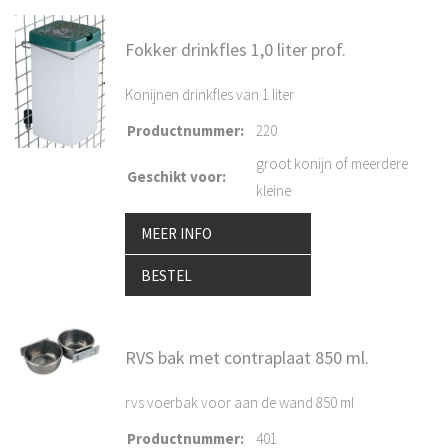
Fokker drinkfles 1,0 liter prof.
Konijnen drinkfles van 1 liter
Productnummer
:
220
groot konijn of meerdere
Geschikt voor
:
kleine
MEER INFO
BESTEL
RVS bak met contraplaat 850 ml.
rvs voerbak voor aan de wand 850 ml
Productnummer
:
401