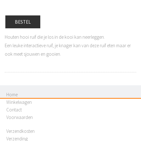
BESTEL
Houten hooi ruif die je los in de kooi kan neerleggen.
Een leuke interactieve ruif, je knager kan van deze ruif eten maar er
ook meet sjouwen en gooien.
Home
Winkelwagen
Contact
Voorwaarden
Verzendkosten
Verzending