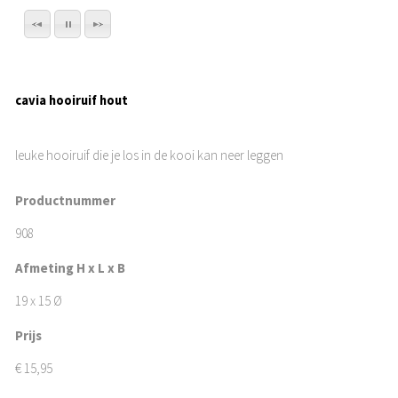
cavia hooiruif hout
leuke hooiruif die je los in de kooi kan neer leggen
Productnummer
908
Afmeting H x L x B
19 x 15 Ø
Prijs
€
15,95