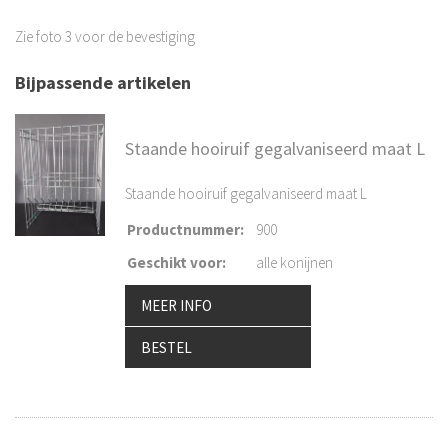
Zie foto 3 voor de bevestiging
Bijpassende artikelen
Staande hooiruif gegalvaniseerd maat L
Staande hooiruif gegalvaniseerd maat L
Productnummer
:
900
Geschikt voor
:
alle konijnen
MEER INFO
BESTEL