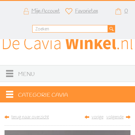
Mijn Account
Favorieten
0
MENU
CATEGORIE CAVIA
terug naar overzicht
vorige
volgende