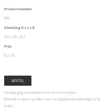
Productnummer
899
Afmeting H x L x B
34.5 x 26 x 18.5
Prijs
€
21,95
BESTEL
Handige gegalvaniseerde hooiruif voor konijnen.
Makkelijk in elkaar te zetten door de bijgeleverde klemmetjes of tie
wraps.