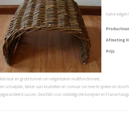
halve wilgen 
Productnu
Afmeting H 
Prijs
Hele leuk en grote tunnel van wilgentaken multifunctioneel,
een schuilplek, lekker aan knabellen en zomaar om mee te spelen en doorh
gegarandeerd succes. Geschikt voor middelgrote konijnen en Franse hang