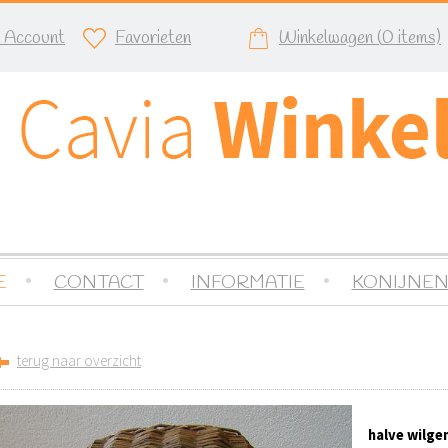
n Account
Favorieten
Winkelwagen (
0
items)
E
CONTACT
INFORMATIE
KONIJNEN
terug naar overzicht
halve wilge