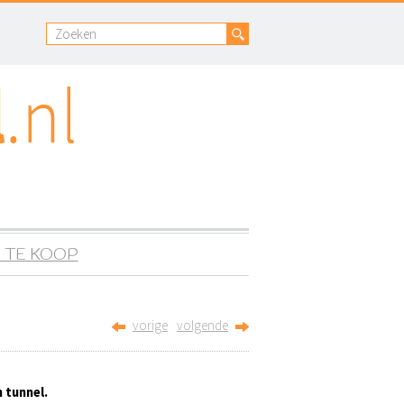
 TE KOOP
vorige
volgende
n tunnel.