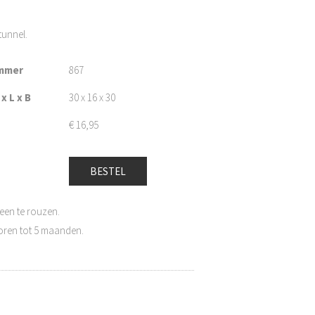
tunnel.
mmer
867
x L x B
30 x 16 x 30
€
16,95
BESTEL
een te rouzen.
oren tot 5 maanden.