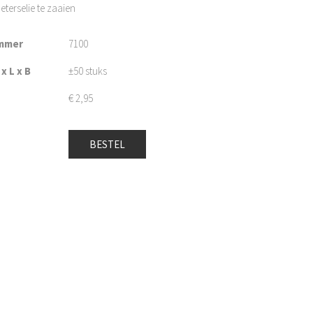
terselie te zaaien
mmer
7100
x L x B
±50 stuks
€
2,95
BESTEL