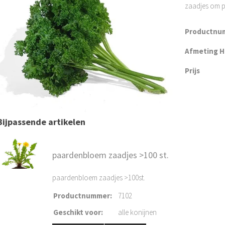
zaadjes om pe
Productnu
Afmeting H 
Prijs
Bijpassende artikelen
paardenbloem zaadjes >100 st.
paardenbloem zaadjes >100st.
Productnummer
:
7102
Geschikt voor
:
alle konijnen