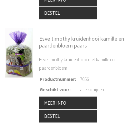
BESTEL
Esve timothy kruidenhooi kamille en
paardenbloem paars
Esve timothy kruidenhooi met kamille en
paardenbloem
Productnummer
:
7056
Geschikt voor
:
alle konijnen
MEER INFO
BESTEL