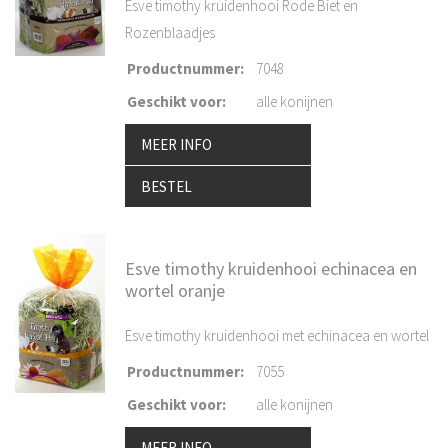
Esve timothy kruidenhooi Rode Biet en
Rozenblaadjes
Productnummer
:
7048
Geschikt voor
:
alle konijnen
MEER INFO
BESTEL
Esve timothy kruidenhooi echinacea en
wortel oranje
Esve timothy kruidenhooi met echinacea en wortel
Productnummer
:
7055
Geschikt voor
:
alle konijnen
MEER INFO