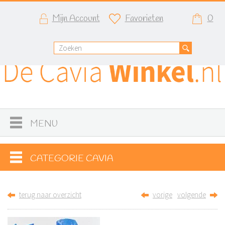
Mijn Account
Favorieten
0
MENU
CATEGORIE CAVIA
terug naar overzicht
vorige
volgende