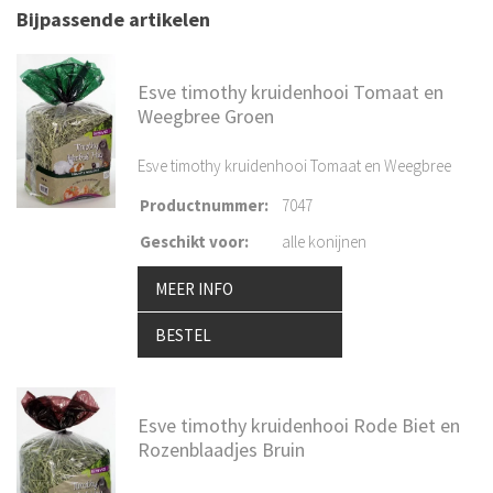
Bijpassende artikelen
Esve timothy kruidenhooi Tomaat en
Weegbree Groen
Esve timothy kruidenhooi Tomaat en Weegbree
Productnummer
:
7047
Geschikt voor
:
alle konijnen
MEER INFO
BESTEL
Esve timothy kruidenhooi Rode Biet en
Rozenblaadjes Bruin