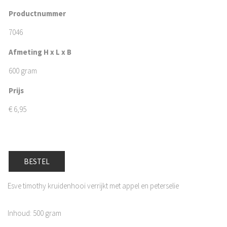
Productnummer
7046
Afmeting H x L x B
600 gram
Prijs
€
6,95
BESTEL
Esve timothy kruidenhooi verrijkt met appel en peterselie
Inhoud: 500 gram