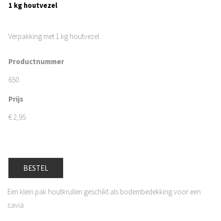
1 kg houtvezel
Verpakking met 1 kg houtvezel
Productnummer
650
Prijs
€
2,95
BESTEL
Een klein pak houtkrullen geschikt als bodembedekking voor een
cavia.