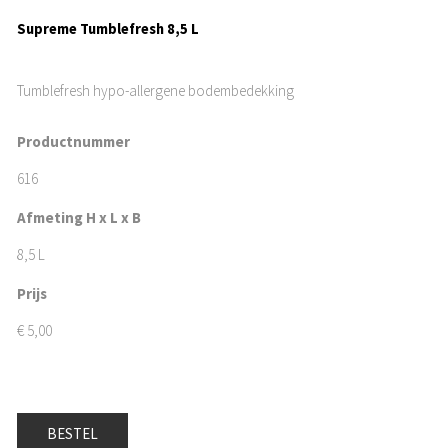
Supreme Tumblefresh 8,5 L
Tumblefresh hypo-allergene bodembedekking
Productnummer
616
Afmeting H x L x B
8,5 L
Prijs
€
5,00
BESTEL