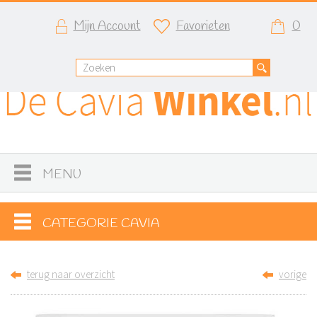
Mijn Account
Favorieten
0
MENU
CATEGORIE CAVIA
terug naar overzicht
vorige