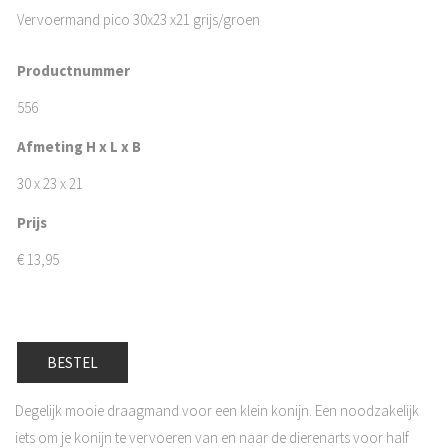
Vervoermand pico 30x23 x21 grijs/groen
Productnummer
556
Afmeting H x L x B
30 x 23 x 21
Prijs
€
13,95
BESTEL
Degelijk mooie draagmand voor een klein konijn. Een noodzakelijk
iets om je konijn te vervoeren van en naar de dierenarts voor half