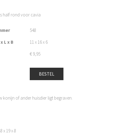
js half rond voor cavia
mmer
548
x L x B
11 x 16 x 6
€
9,95
BESTEL
 konijn of ander huisdier ligt begraven.
8 x 19 x 8