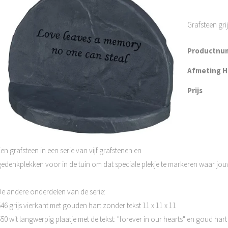
Grafsteen gri
Productnu
Afmeting H 
Prijs
en grafsteen in een serie van vijf grafstenen en
gedenkplekken voor in de tuin om dat speciale plekje te markeren waar jouw
De andere onderdelen van de serie:
46 grijs vierkant met gouden hart zonder tekst 11 x 11 x 11
50 wit langwerpig plaatje met de tekst: "forever in our hearts" en goud hart 