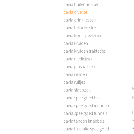
cavia buitenhokken
cavia diverse
cavia drinkflessen
cavia hooi en stro
cavia kooi speelgoed
cavia kruiden
cavia kruiden traktaties
cavia medicijnen
cavia plasbakken
cavia rennen
cavia ruifjes
E
cavia slaapzak
cavia speelgoed huis
cavia speelgoed manden
cavia speelgoed tunnels
5
cavia tanden knabbels
5
cavia tractatie speelgoed