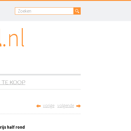
 TE KOOP
vorige
volgende
ijs half rond