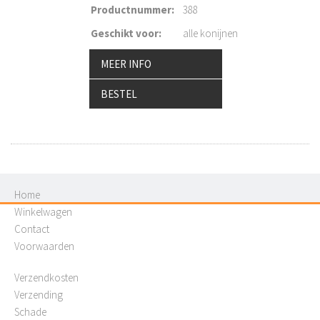
Productnummer
:
388
Geschikt voor
:
alle konijnen
MEER INFO
BESTEL
Home
Winkelwagen
Contact
Voorwaarden
Verzendkosten
Verzending
Schade