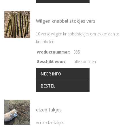
Wilgen knabbel stokjes vers
10 verse wilgen knabbelstokjes om lekker aan te
knabbelen
Productnummer
:
385
Geschikt voor
:
alle konijnen
MEER INFO
BESTEL
elzen takjes
verse elze takjes.