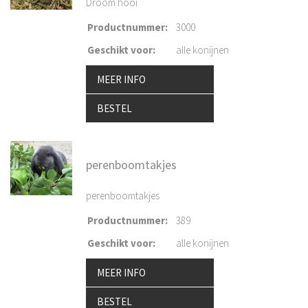
Droom hooi
Productnummer
:
3000
Geschikt voor
:
alle konijnen
MEER INFO
BESTEL
perenboomtakjes
perenboomtakjes
Productnummer
:
389
Geschikt voor
:
alle konijnen
MEER INFO
BESTEL