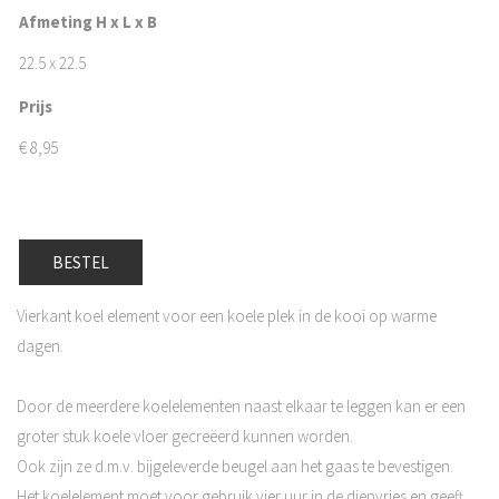
Afmeting H x L x B
22.5 x 22.5
Prijs
€
8,95
BESTEL
Vierkant koel element voor een koele plek in de kooi op warme
dagen.
Door de meerdere koelelementen naast elkaar te leggen kan er een
groter stuk koele vloer gecreëerd kunnen worden.
Ook zijn ze d.m.v. bijgeleverde beugel aan het gaas te bevestigen.
Het koelelement moet voor gebruik vier uur in de diepvries en geeft