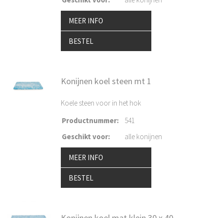
MEER INFO
BESTEL
Konijnen koel steen mt 1
Koele steen voor in het hok
Productnummer
:
541
Geschikt voor
:
alle konijnen
MEER INFO
BESTEL
Konijnen koel mat klein 30 x 40