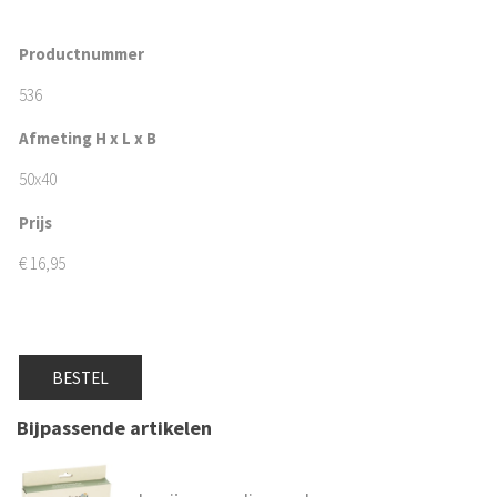
Productnummer
536
Afmeting H x L x B
50x40
Prijs
€
16,95
BESTEL
Bijpassende artikelen