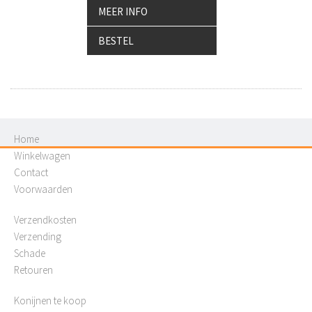
MEER INFO
BESTEL
Home
Winkelwagen
Contact
Voorwaarden
Verzendkosten
Verzending
Schade
Retouren
Konijnen te koop