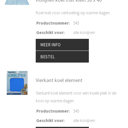
Koel mat voor verkoeling op warme dagen
Productnummer
:
543
Geschikt voor
:
alle konijnen
MEER INFO
BESTEL
Vierkant koel element
Vierkant koel element voor een koele plek in de
kooi op warme dagen
Productnummer
:
545
Geschikt voor
:
alle konijnen