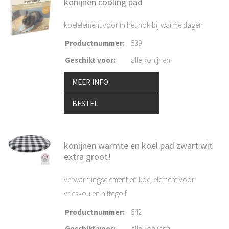
konijnen cooling pad
koelelement voor in het hok bij warme dagen
Productnummer
:
539
Geschikt voor
:
alle konijnen
MEER INFO
BESTEL
konijnen warmte en koel pad zwart wit
extra groot!
verwarmingselement en koel element voor
vrieskou en hittegolf
Productnummer
:
542
Geschikt voor
:
alle konijnen