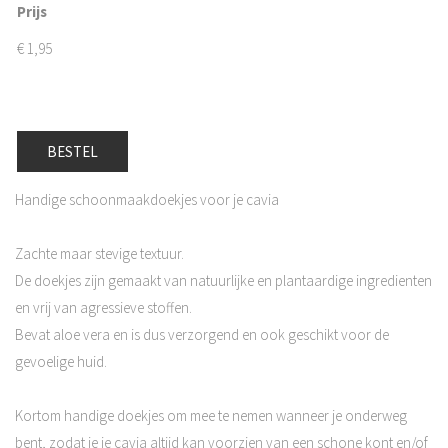
Prijs
€
1,95
BESTEL
Handige schoonmaakdoekjes voor je cavia
Zachte maar stevige textuur.
De doekjes zijn gemaakt van natuurlijke en plantaardige ingredienten
en vrij van agressieve stoffen.
Bevat aloe vera en is dus verzorgend en ook geschikt voor de
gevoelige huid.
Kortom handige doekjes om mee te nemen wanneer je onderweg
bent, zodat je je cavia altijd kan voorzien van een schone kont en/of