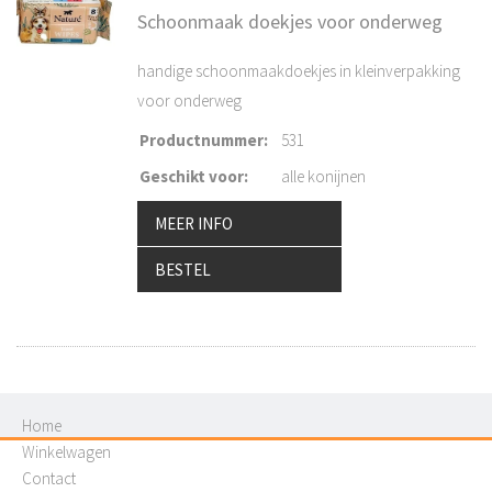
Schoonmaak doekjes voor onderweg
handige schoonmaakdoekjes in kleinverpakking
voor onderweg
Productnummer
:
531
Geschikt voor
:
alle konijnen
MEER INFO
BESTEL
Home
Winkelwagen
Contact