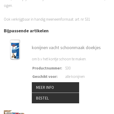
ogen.
Ook verkrijgbaar in handig meeneemformaat. art. nr 531
Bijpassende artikelen
konijnen vacht schoonmaak doekjes
om b.v het kontje schoon te maken.
Productnummer
:
530
Geschikt voor
:
alle konijnen
MEER INFO
BESTEL