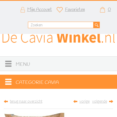
Mijn Account
Favorieten
0
MENU
CATEGORIE CAVIA
terug naar overzicht
vorige
volgende