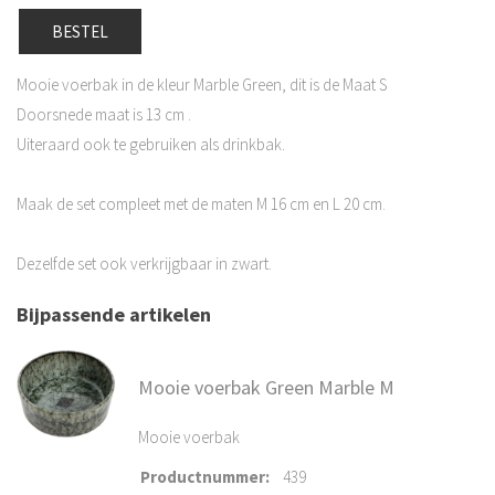
BESTEL
Mooie voerbak in de kleur Marble Green, dit is de Maat S
Doorsnede maat is 13 cm .
Uiteraard ook te gebruiken als drinkbak.
Maak de set compleet met de maten M 16 cm en L 20 cm.
Dezelfde set ook verkrijgbaar in zwart.
Bijpassende artikelen
Mooie voerbak Green Marble M
Mooie voerbak
Productnummer
:
439