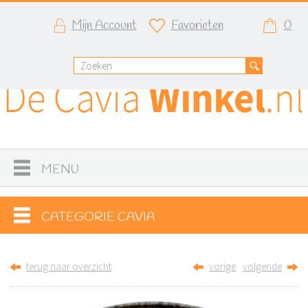
Mijn Account
Favorieten
0
MENU
CATEGORIE CAVIA
terug naar overzicht
vorige
volgende