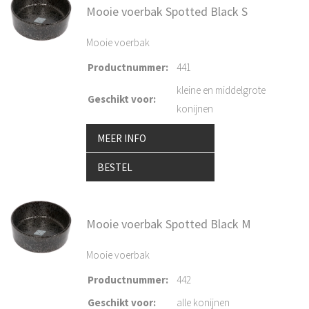
Mooie voerbak Spotted Black S
Mooie voerbak
Productnummer
:
441
kleine en middelgrote
Geschikt voor
:
konijnen
MEER INFO
BESTEL
Mooie voerbak Spotted Black M
Mooie voerbak
Productnummer
:
442
Geschikt voor
:
alle konijnen