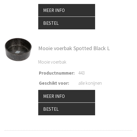
MEER INFO
BESTEL
Mooie voerbak Spotted Black L
Mooie voerbak
Productnummer
:
443
Geschikt voor
:
alle konijnen
MEER INFO
BESTEL