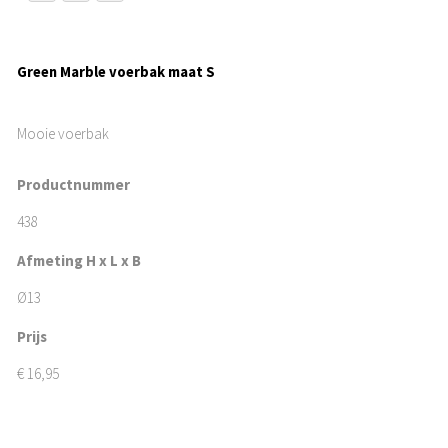
Green Marble voerbak maat S
Mooie voerbak
Productnummer
438
Afmeting H x L x B
Ø13
Prijs
€
16,95