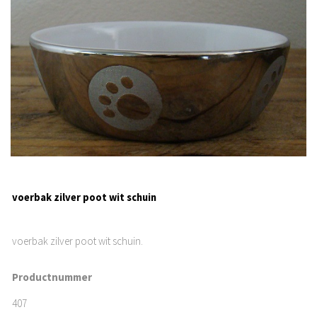
voerbak zilver poot wit schuin
voerbak zilver poot wit schuin.
Productnummer
407