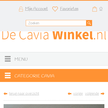
Mijn Account
Favorieten
0
MENU
CATEGORIE CAVIA
terug naar overzicht
vorige
volgende