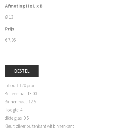
Afmeting H x L x B
Ø 13
Prijs
€
7,95
BESTEL
Inhoud: 170 gram
Buitenmaat: 13.00
Binnenmaat: 12.5
Hoogte: 4
dikte glas: 0.5
Kleur: zilver buitenkant wit binnenkant