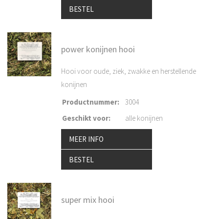
BESTEL
power konijnen hooi
Hooi voor oude, ziek, zwakke en herstellende
konijnen
Productnummer
:
3004
Geschikt voor
:
alle konijnen
MEER INFO
BESTEL
super mix hooi