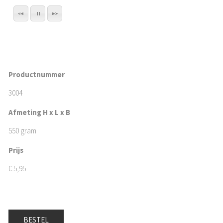
Productnummer
3004
Afmeting H x L x B
550 gram
Prijs
€
5,95
BESTEL