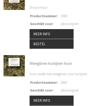
Droom hooi
Productnummer
:
3000
Geschikt voor
:
alle konijnen
MEER INFO
BESTEL
Weegbree konijnen hooi
hooi verijkt met weegbree voor konijnen
Productnummer
:
3003
Geschikt voor
:
alle konijnen
MEER INFO