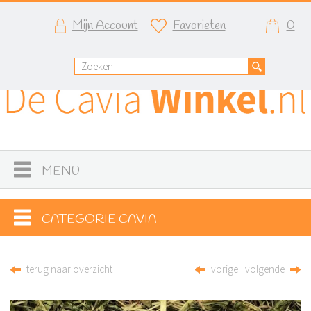
Mijn Account
Favorieten
0
MENU
CATEGORIE CAVIA
terug naar overzicht
vorige
volgende