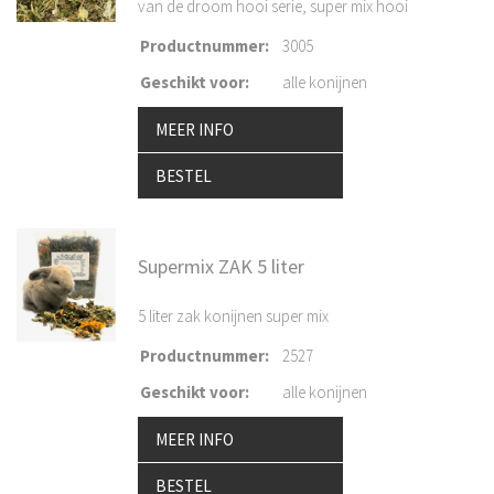
van de droom hooi serie, super mix hooi
Productnummer
:
3005
Geschikt voor
:
alle konijnen
MEER INFO
BESTEL
Supermix ZAK 5 liter
5 liter zak konijnen super mix
Productnummer
:
2527
Geschikt voor
:
alle konijnen
MEER INFO
BESTEL