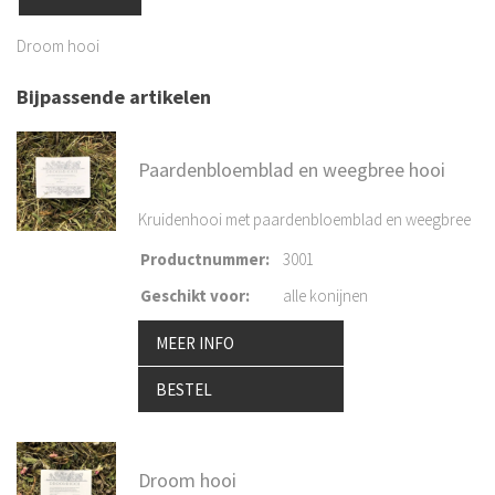
Droom hooi
Bijpassende artikelen
Paardenbloemblad en weegbree hooi
Kruidenhooi met paardenbloemblad en weegbree
Productnummer
:
3001
Geschikt voor
:
alle konijnen
MEER INFO
BESTEL
Droom hooi