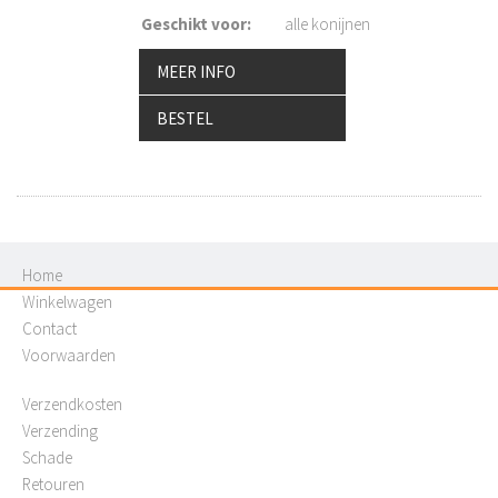
Geschikt voor
:
alle konijnen
MEER INFO
BESTEL
Home
Winkelwagen
Contact
Voorwaarden
Verzendkosten
Verzending
Schade
Retouren