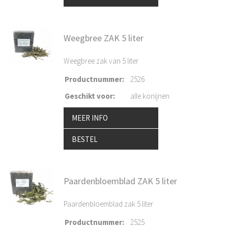
Weegbree ZAK 5 liter
Weegbree zak van 5 liter
Productnummer
:
2526
Geschikt voor
:
alle konijnen
MEER INFO
BESTEL
Paardenbloemblad ZAK 5 liter
Paardenbloemblad zak 5 liter
Productnummer
:
2525