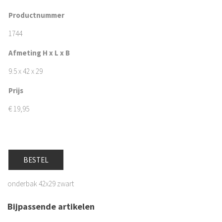
Productnummer
1744
Afmeting H x L x B
9.5 x 42 x 29
Prijs
€
19,95
BESTEL
onderbak 42x29 zwart
Bijpassende artikelen