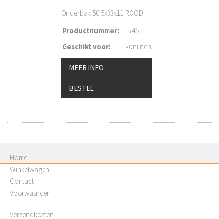
Onderbak 50.5x33x11 ROOD
Productnummer
:
1745
Geschikt voor
:
konijnen
MEER INFO
BESTEL
Home
Winkelwagen
Contact
Voorwaarden
Verzendkosten