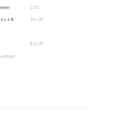
mmer
1173
x L x B
34 x 26
€
11,95
 leverbaar