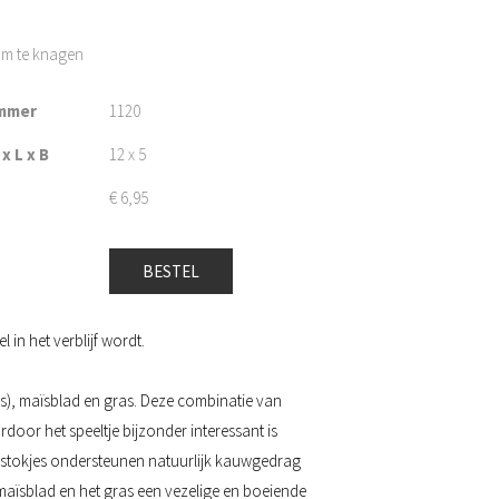
 om te knagen
mmer
1120
x L x B
12 x 5
€
6,95
BESTEL
in het verblijf wordt.
es), maïsblad en gras. Deze combinatie van
door het speeltje bijzonder interessant is
 stokjes ondersteunen natuurlijk kauwgedrag
maïsblad en het gras een vezelige en boeiende