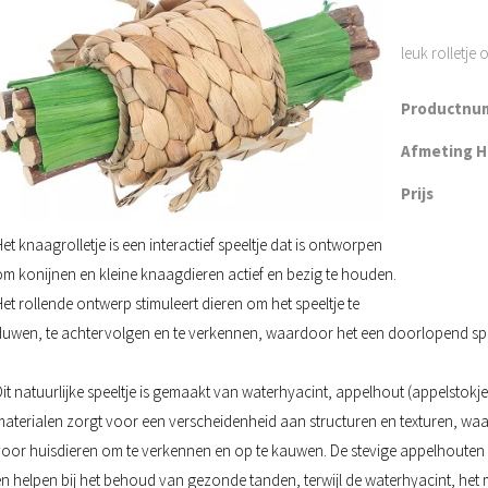
leuk rolletje
Productnu
Afmeting H 
Prijs
et knaagrolletje is een interactief speeltje dat is ontworpen
om konijnen en kleine knaagdieren actief en bezig te houden.
et rollende ontwerp stimuleert dieren om het speeltje te
duwen, te achtervolgen en te verkennen, waardoor het een doorlopend spel 
Dit natuurlijke speeltje is gemaakt van waterhyacint, appelhout (appelstokj
materialen zorgt voor een verscheidenheid aan structuren en texturen, waar
voor huisdieren om te verkennen en op te kauwen. De stevige appelhouten
en helpen bij het behoud van gezonde tanden, terwijl de waterhyacint, het 