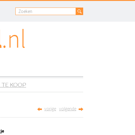
 TE KOOP
vorige
volgende
tje