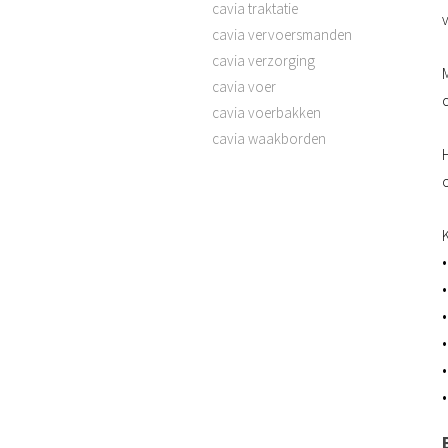
cavia traktatie
v
cavia vervoersmanden
cavia verzorging
M
cavia voer
cavia voerbakken
cavia waakborden
H
•