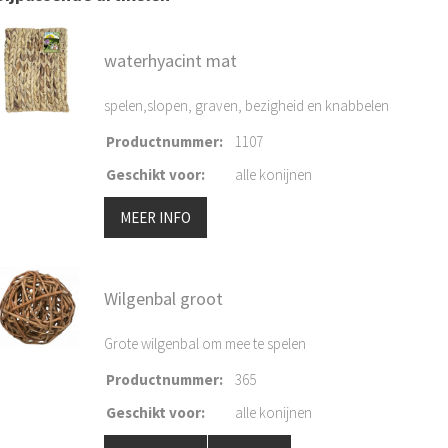
waterhyacint mat
spelen,slopen, graven, bezigheid en knabbelen
Productnummer
:
1107
Geschikt voor
:
alle konijnen
MEER INFO
Wilgenbal groot
Grote wilgenbal om mee te spelen
Productnummer
:
365
Geschikt voor
:
alle konijnen