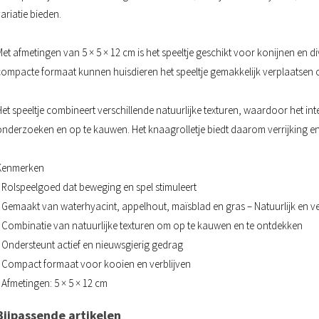
ariatie bieden.
et afmetingen van 5 × 5 × 12 cm is het speeltje geschikt voor konijnen en d
compacte formaat kunnen huisdieren het speeltje gemakkelijk verplaatsen o
et speeltje combineert verschillende natuurlijke texturen, waardoor het int
onderzoeken en op te kauwen. Het knaagrolletje biedt daarom verrijking en h
Kenmerken
• Rolspeelgoed dat beweging en spel stimuleert
• Gemaakt van waterhyacint, appelhout, maïsblad en gras – Natuurlijk en v
• Combinatie van natuurlijke texturen om op te kauwen en te ontdekken
• Ondersteunt actief en nieuwsgierig gedrag
• Compact formaat voor kooien en verblijven
 Afmetingen: 5 × 5 × 12 cm
Bijpassende artikelen