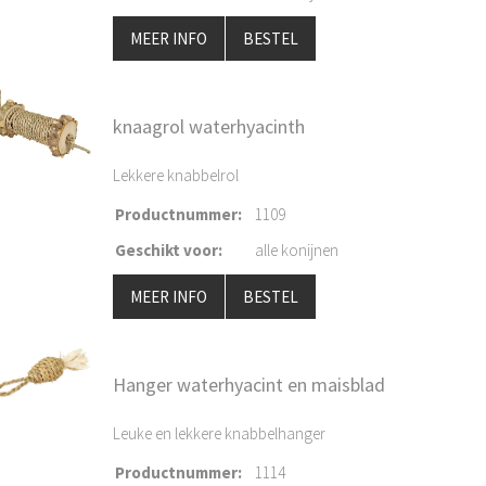
MEER INFO
BESTEL
knaagrol waterhyacinth
Lekkere knabbelrol
Productnummer
:
1109
Geschikt voor
:
alle konijnen
MEER INFO
BESTEL
Hanger waterhyacint en maisblad
Leuke en lekkere knabbelhanger
Productnummer
:
1114