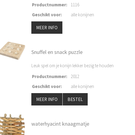
Productnummer
:
1116
Geschikt voor
:
alle konijnen
MEER INFO
Snuffel en snack puzzle
Leuk spel om je konijn lekker bezig te houden
Productnummer
:
2012
Geschikt voor
:
alle konijnen
MEER INFO
BESTEL
waterhyacint knaagmatje