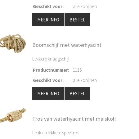
Geschikt voor
:
alle konijnen
MEER INFO
BESTEL
Boomschijf met waterhyacint
Lekkere knaagschijf
Productnummer
:
1115
Geschikt voor
:
alle konijnen
MEER INFO
BESTEL
Tros van waterhyacint met maiskolf
Leuk en lekkere speeltros