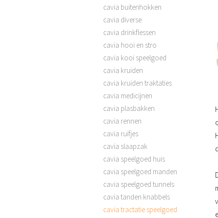
cavia buitenhokken
cavia diverse
cavia drinkflessen
cavia hooi en stro
cavia kooi speelgoed
cavia kruiden
cavia kruiden traktaties
cavia medicijnen
cavia plasbakken
H
cavia rennen
cavia ruifjes
H
cavia slaapzak
cavia speelgoed huis
cavia speelgoed manden
cavia speelgoed tunnels
cavia tanden knabbels
cavia tractatie speelgoed