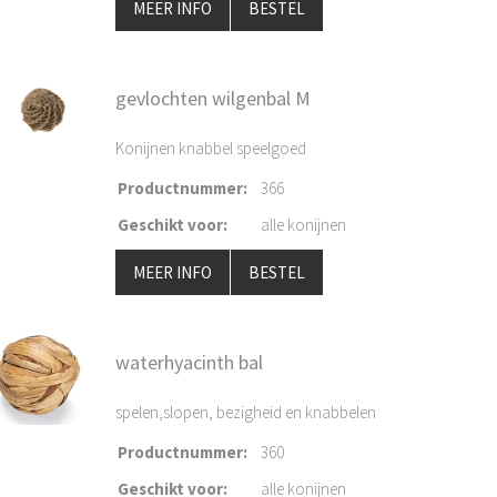
MEER INFO
BESTEL
gevlochten wilgenbal M
Konijnen knabbel speelgoed
Productnummer
:
366
Geschikt voor
:
alle konijnen
MEER INFO
BESTEL
waterhyacinth bal
spelen,slopen, bezigheid en knabbelen
Productnummer
:
360
Geschikt voor
:
alle konijnen