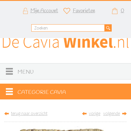
Mijn Account
Favorieten
0
MENU
CATEGORIE CAVIA
terug naar overzicht
vorige
volgende