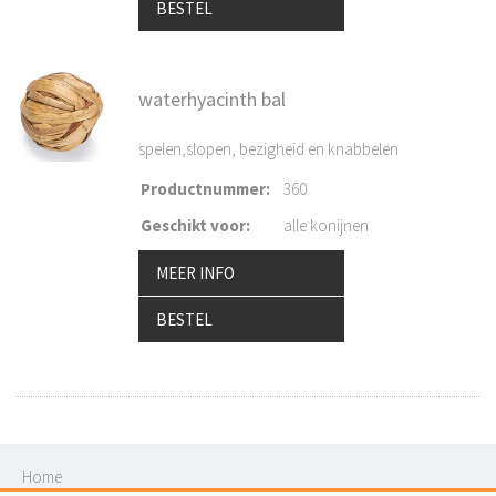
BESTEL
waterhyacinth bal
spelen,slopen, bezigheid en knabbelen
Productnummer
:
360
Geschikt voor
:
alle konijnen
MEER INFO
BESTEL
Home