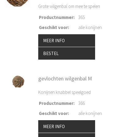
Grote wilgenbal om mee te spelen
Productnummer
:
365
Geschikt voor
:
alle konijnen
MEER INFO
BESTEL
gevlochten wilgenbal M
Konijnen knabbel speelgoed
Productnummer
:
366
Geschikt voor
:
alle konijnen
MEER INFO